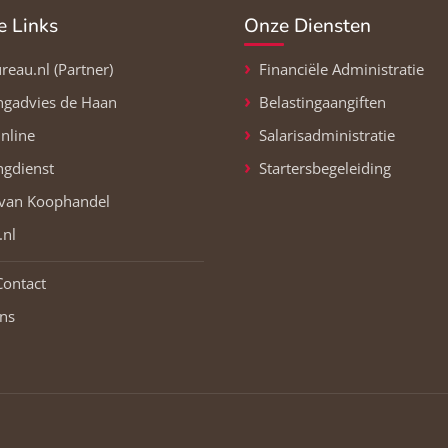
e Links
Onze Diensten
eau.nl (Partner)
Financiële Administratie
ingadvies de Haan
Belastingaangiften
nline
Salarisadministratie
ngdienst
Startersbegeleiding
van Koophandel
.nl
Contact
ns