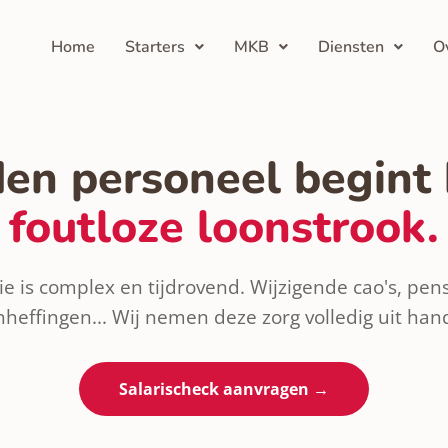
Home
Starters
MKB
Diensten
O
en personeel begint 
foutloze loonstrook.
ie is complex en tijdrovend. Wijzigende cao's, pe
nheffingen... Wij nemen deze zorg volledig uit han
Salarischeck aanvragen →