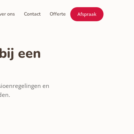
ver ons
Contact
Offerte
Afspraak
bij een
nsioenregelingen en
den.