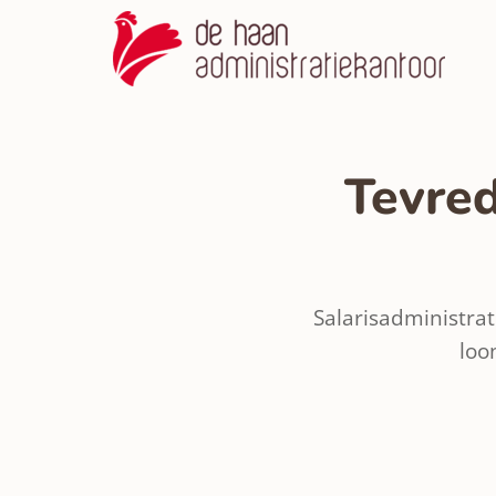
Tevred
Salarisadministrat
loo